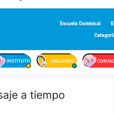
Escuela Dominical
E
Categorí
aje a tiempo