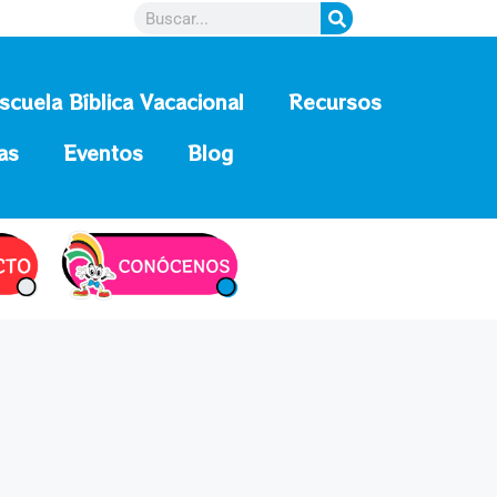
scuela Bíblica Vacacional
Recursos
as
Eventos
Blog