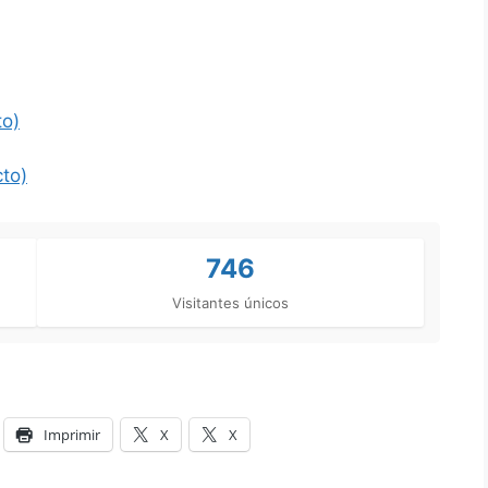
to)
to)
746
Visitantes únicos
Imprimir
X
X