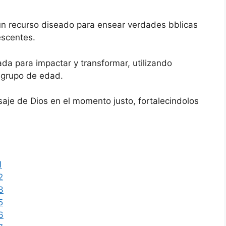
 un recurso diseado para ensear verdades bblicas
escentes.
a para impactar y transformar, utilizando
 grupo de edad.
nsaje de Dios en el momento justo, fortalecindolos
1
2
3
5
6