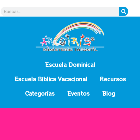
contenido
Escuela Dominical
Escuela Bíblica Vacacional
Recursos
Categorías
Eventos
Blog