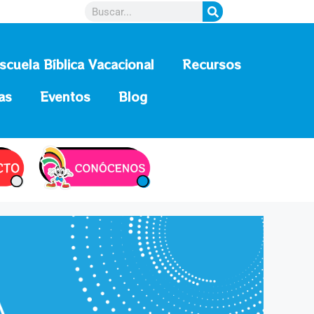
scuela Bíblica Vacacional
Recursos
as
Eventos
Blog