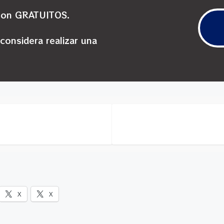
son GRATUITOS.
 considera realizar una
X
X