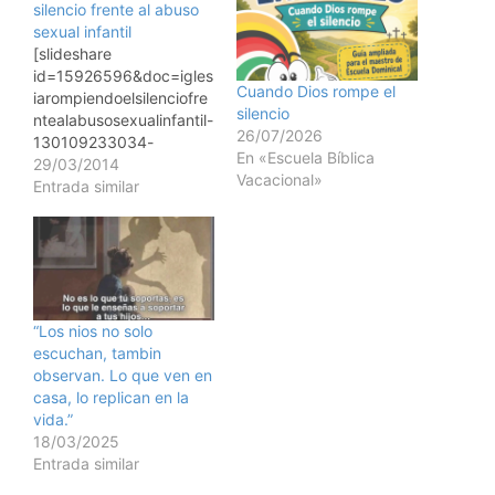
silencio frente al abuso
sexual infantil
[slideshare
id=15926596&doc=igles
Cuando Dios rompe el
iarompiendoelsilenciofre
silencio
ntealabusosexualinfantil-
26/07/2026
130109233034-
En «Escuela Bíblica
phpapp02&type=d]
29/03/2014
Vacacional»
Entrada similar
“Los nios no solo
escuchan, tambin
observan. Lo que ven en
casa, lo replican en la
vida.”
18/03/2025
Entrada similar