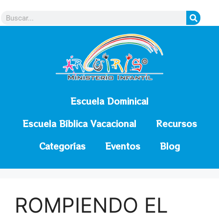
contenido
Escuela Dominical
Escuela Bíblica Vacacional
Recursos
Categorías
Eventos
Blog
ROMPIENDO EL