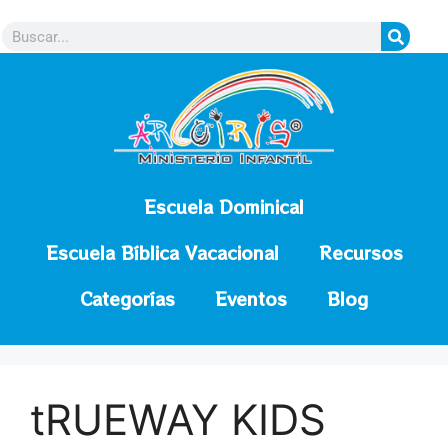
contenido
Escuela Dominical
Escuela Bíblica Vacacional
Recursos
Categorías
Eventos
Blog
tRUEWAY KIDS