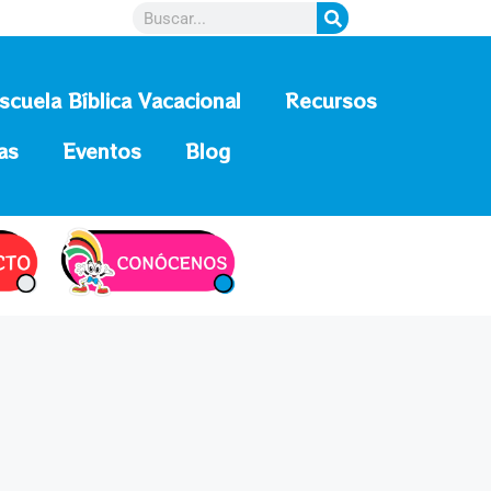
scuela Bíblica Vacacional
Recursos
as
Eventos
Blog