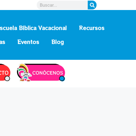
scuela Bíblica Vacacional
Recursos
as
Eventos
Blog