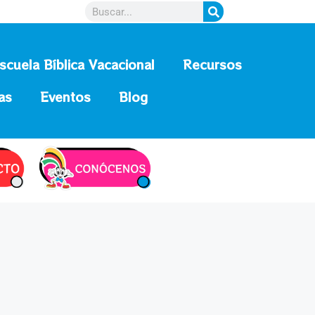
scuela Bíblica Vacacional
Recursos
as
Eventos
Blog