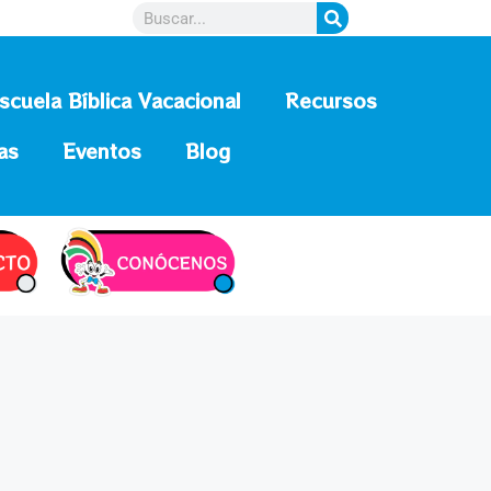
scuela Bíblica Vacacional
Recursos
as
Eventos
Blog