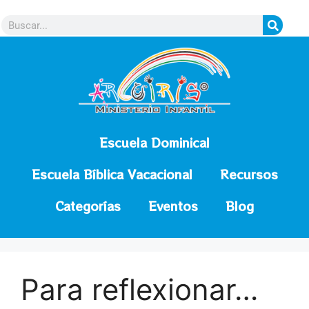
contenido
Escuela Dominical
Escuela Bíblica Vacacional
Recursos
Categorías
Eventos
Blog
Para reflexionar…