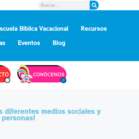
scuela Bíblica Vacacional
Recursos
as
Eventos
Blog
s diferentes medios sociales y
 personas!