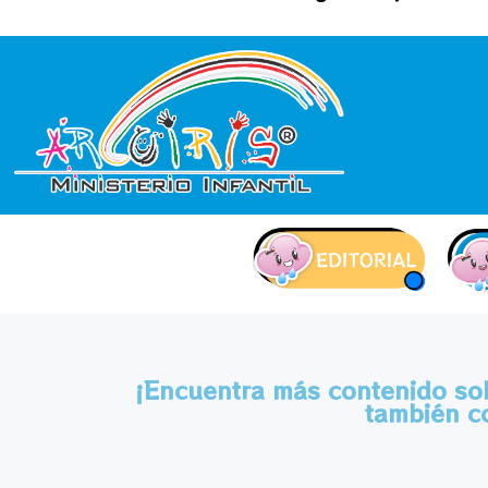
contenido
¡Encuentra más contenido sobr
también c