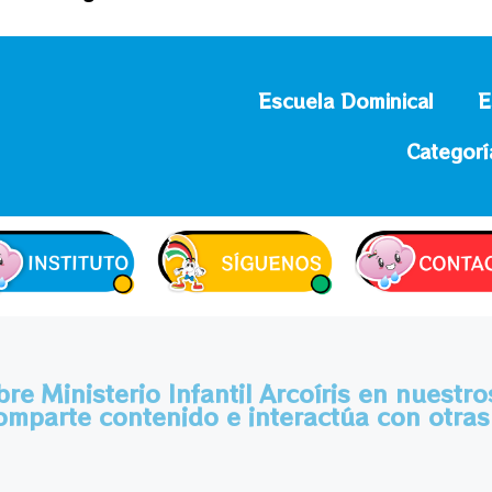
Escuela Dominical
E
Categorí
e Ministerio Infantil Arcoíris en nuestro
omparte contenido e interactúa con otras