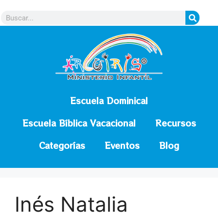
contenido
Escuela Dominical
Escuela Bíblica Vacacional
Recursos
Categorías
Eventos
Blog
Inés Natalia