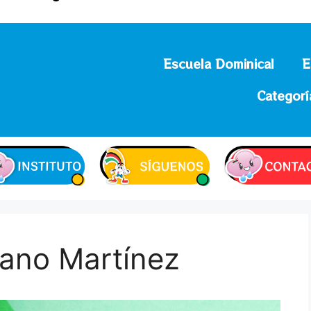
Escuela Dominical
E
Categorí
iano Martínez