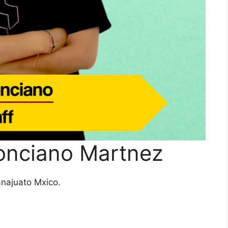
onciano Martnez
najuato Mxico.