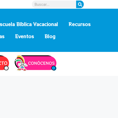
scuela Bíblica Vacacional
Recursos
as
Eventos
Blog