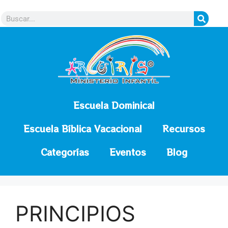
contenido
Escuela Dominical
Escuela Bíblica Vacacional
Recursos
Categorías
Eventos
Blog
PRINCIPIOS