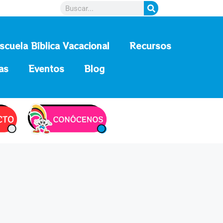
scuela Bíblica Vacacional
Recursos
as
Eventos
Blog