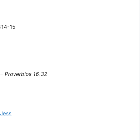
5:14-15
 – Proverbios 16:32
 Jess