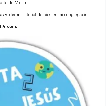
tado de Mxico
ss
y lder ministerial de nios en mi congregacin
l Arcoris