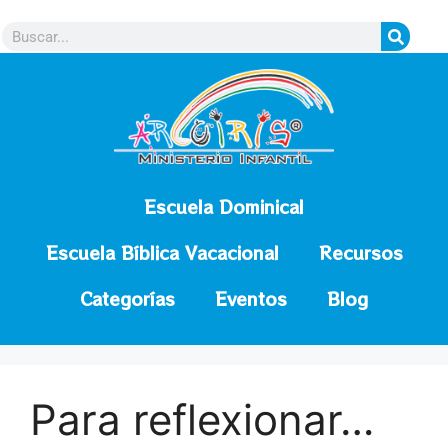
contenido
Escuela Dominical
Escuela Bíblica Vacacional
Recursos
Categorías
Eventos
Blog
Para reflexionar…