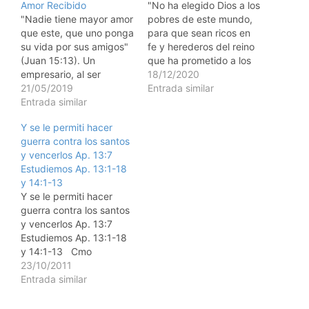
Amor Recibido
"No ha elegido Dios a los
"Nadie tiene mayor amor
pobres de este mundo,
que este, que uno ponga
para que sean ricos en
su vida por sus amigos"
fe y herederos del reino
(Juan 15:13). Un
que ha prometido a los
empresario, al ser
que le aman?" (Santiago
18/12/2020
evangelizado en la calle,
21/05/2019
2:5) "El hombre es ms
Entrada similar
pregunt: "Y cunto tengo
Entrada similar
rico cuando sus placeres
que pagar para tener
son ms baratos". Cules
Y se le permiti hacer
esa bendicin que me
son nuestros sueos? Qu
guerra contra los santos
ofrece?" El evangelista
placeres buscamos,
y vencerlos Ap. 13:7
respondi: "Nada, la
incesantemente, en…
Estudiemos Ap. 13:1-18
bendicin de Cristo es
y 14:1-13
gratuita". El empresario
Y se le permiti hacer
pregunt:…
guerra contra los santos
y vencerlos Ap. 13:7
Estudiemos Ap. 13:1-18
y 14:1-13 Cmo
entiendes y aplicas a tu
23/10/2011
vida, las palabras de
Entrada similar
Jess en Mateo 16:24 Si
alguno quiere venir en