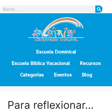
contenido
Escuela Dominical
Escuela Bíblica Vacacional
Recursos
Categorías
Eventos
Blog
Para reflexionar…