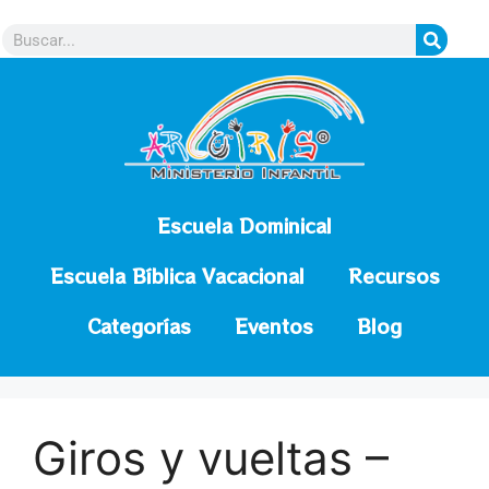
contenido
Escuela Dominical
Escuela Bíblica Vacacional
Recursos
Categorías
Eventos
Blog
Giros y vueltas –