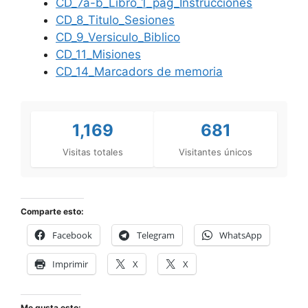
CD_7a-b_Libro_1_pag_Instrucciones
CD_8_Titulo_Sesiones
CD_9_Versiculo_Biblico
CD_11_Misiones
CD_14_Marcadors de memoria
1,169
681
Visitas totales
Visitantes únicos
Comparte esto:
Facebook
Telegram
WhatsApp
Imprimir
X
X
Me gusta esto: