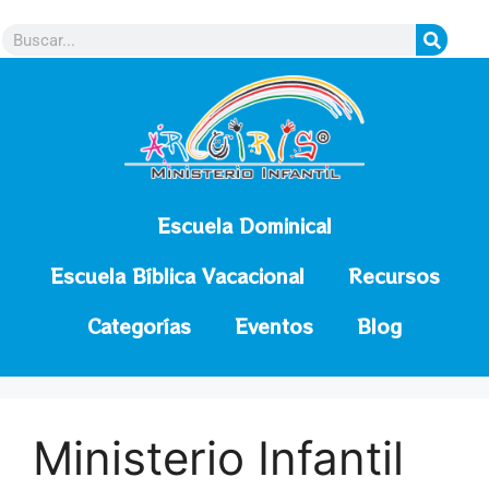
contenido
Escuela Dominical
Escuela Bíblica Vacacional
Recursos
Categorías
Eventos
Blog
Ministerio Infantil