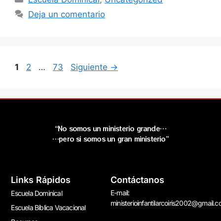
Deja un comentario
1
2
…
73
Siguiente
→
“No somos un ministerio grande…
…pero si somos un gran ministerio”
Links Rápidos
Contáctanos
E-mail:
Escuela Dominical
ministerioinfantilarcoiris2002@gmail.
Escuela Bíblica Vacacional