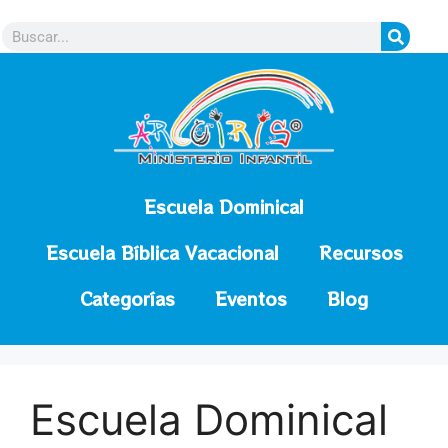
contenido
Escuela Dominical
Escuela Bíblica Vacacional
Recursos
Categorías
Eventos
Blog
Escuela Dominical