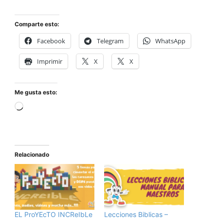
Comparte esto:
Facebook
Telegram
WhatsApp
Imprimir
X
X
Me gusta esto:
Relacionado
EL ProYEcTO INCReIbLe
Lecciones Biblicas –