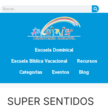
contenido
Escuela Dominical
Escuela Bíblica Vacacional
Recursos
Categorías
Eventos
Blog
SUPER SENTIDOS