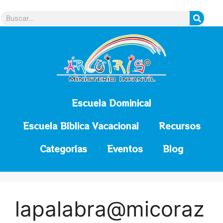
contenido
Escuela Dominical
Escuela Bíblica Vacacional
Recursos
Categorías
Eventos
Blog
lapalabra@micoraz