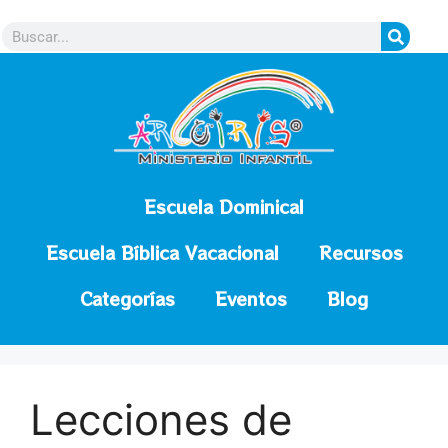
contenido
Escuela Dominical
Escuela Bíblica Vacacional
Recursos
Categorías
Eventos
Blog
Lecciones de