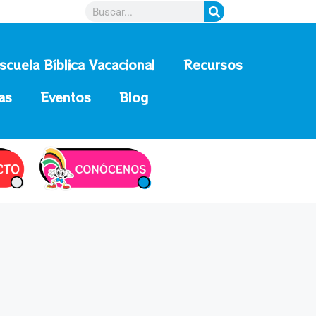
scuela Bíblica Vacacional
Recursos
as
Eventos
Blog