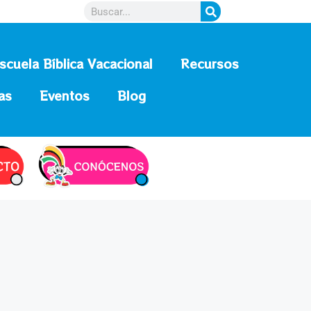
scuela Bíblica Vacacional
Recursos
as
Eventos
Blog