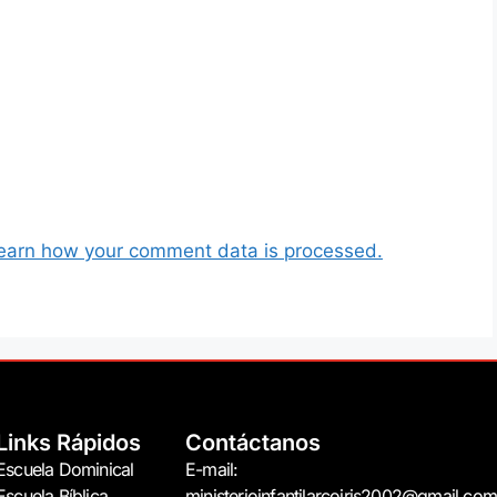
earn how your comment data is processed.
Links Rápidos
Contáctanos
Escuela Dominical
E-mail:
Escuela Bíblica
ministerioinfantilarcoiris2002@gmail.com