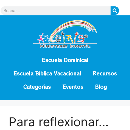
contenido
Escuela Dominical
Escuela Bíblica Vacacional
Recursos
Categorías
Eventos
Blog
Para reflexionar…