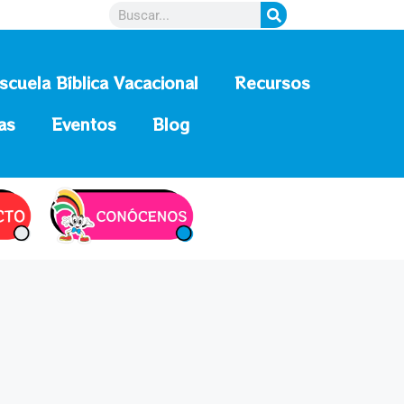
scuela Bíblica Vacacional
Recursos
as
Eventos
Blog