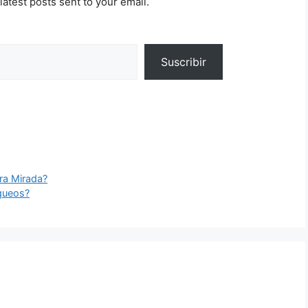
latest posts sent to your email.
Suscribir
tra Mirada?
queos?