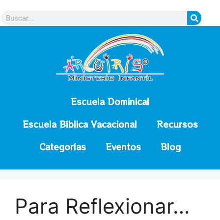
contenido
Escuela Dominical
Escuela Bíblica Vacacional
Recursos
Categorías
Eventos
Blog
Para Reflexionar…