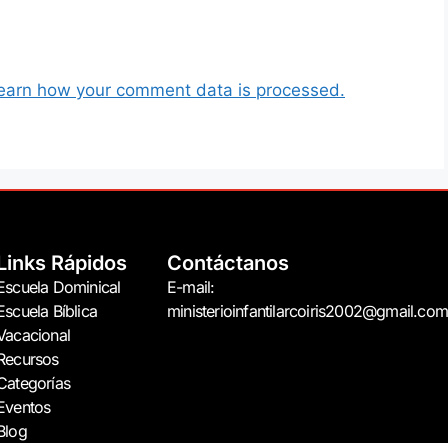
earn how your comment data is processed.
Links Rápidos
Contáctanos
Escuela Dominical
E-mail:
Escuela Bíblica
ministerioinfantilarcoiris2002@gmail.com
Vacacional
Recursos
Categorías
Eventos
Blog