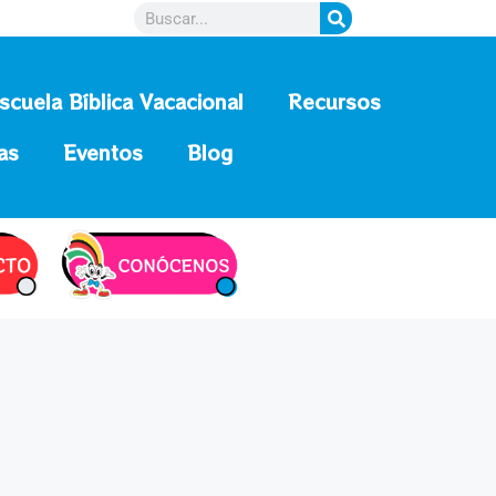
scuela Bíblica Vacacional
Recursos
as
Eventos
Blog