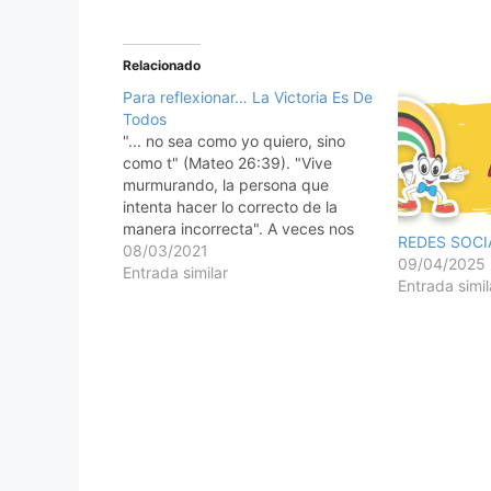
Relacionado
Para reflexionar… La Victoria Es De
Todos
"... no sea como yo quiero, sino
como t" (Mateo 26:39). "Vive
murmurando, la persona que
intenta hacer lo correcto de la
manera incorrecta". A veces nos
REDES SOCI
quejamos y murmuramos que nada
08/03/2021
09/04/2025
ha salido bien. Solemos decir que
Entrada similar
Entrada simil
lo que hacemos est bien, lo que
Dios quiere, lo que agrada…