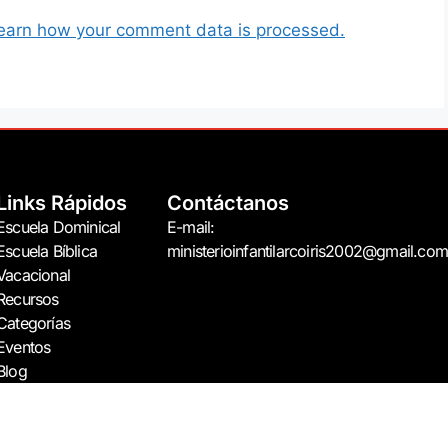
earn how your comment data is processed.
Links Rápidos
Contáctanos
Escuela Dominical
E-mail:
Escuela Bíblica
ministerioinfantilarcoiris2002@gmail.com
Vacacional
Recursos
Categorías
Eventos
Blog