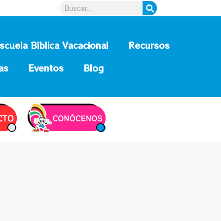
scuela Bíblica Vacacional
Recursos
as
Eventos
Blog