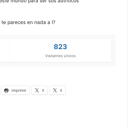
este mundo para ser sus autnticos
o te pareces en nada a l?
823
Visitantes únicos
Imprimir
X
X