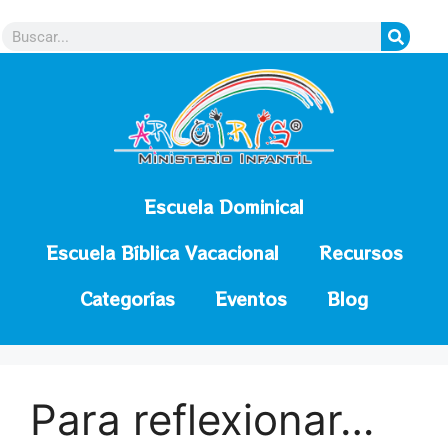
contenido
Escuela Dominical
Escuela Bíblica Vacacional
Recursos
Categorías
Eventos
Blog
Para reflexionar…