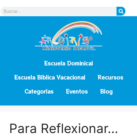
contenido
Escuela Dominical
Escuela Bíblica Vacacional
Recursos
Categorías
Eventos
Blog
Para Reflexionar…