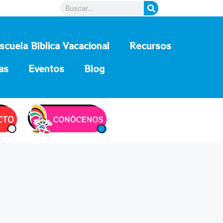
scuela Bíblica Vacacional
Recursos
as
Eventos
Blog