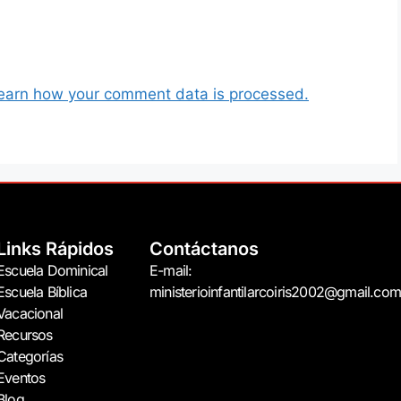
earn how your comment data is processed.
Links Rápidos
Contáctanos
Escuela Dominical
E-mail:
Escuela Bíblica
ministerioinfantilarcoiris2002@gmail.com
Vacacional
Recursos
Categorías
Eventos
Blog