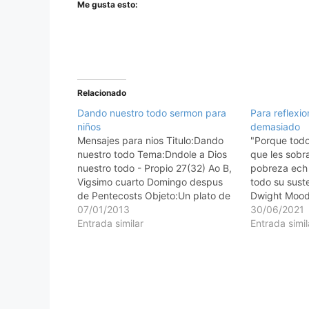
Me gusta esto:
Relacionado
Dando nuestro todo sermon para
Para reflexi
niños
demasiado
Mensajes para nios Titulo:Dando
"Porque todo
nuestro todo Tema:Dndole a Dios
que les sobra
nuestro todo - Propio 27(32) Ao B,
pobreza ech 
Vigsimo cuarto Domingo despus
todo su sust
de Pentecosts Objeto:Un plato de
Dwight Moody
ofrendas y billetes y monedas de
07/01/2013
pero soy un
30/06/2021
diferentes denominaciones.
Entrada similar
todo, pero p
Entrada simil
Escritura:Jess llam a sus discpulos
que puedo ha
y les dijo: "Les aseguro que esta
de…
viuda pobre ha echado en…