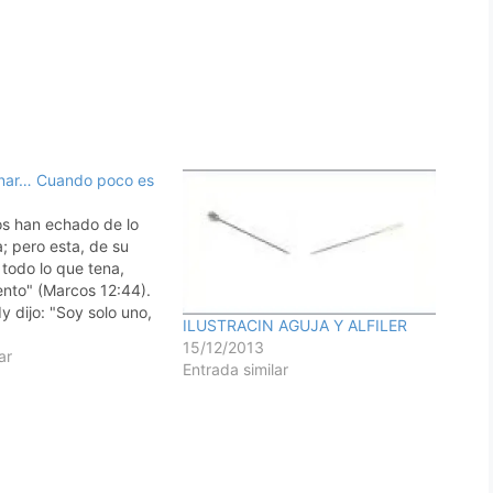
onar… Cuando poco es
s han echado de lo
; pero esta, de su
todo lo que tena,
ento" (Marcos 12:44).
 dijo: "Soy solo uno,
ILUSTRACIN AGUJA Y ALFILER
o. No puedo hacer
15/12/2013
uedo hacer algo. Y lo
ar
Entrada similar
cer, por la gracia