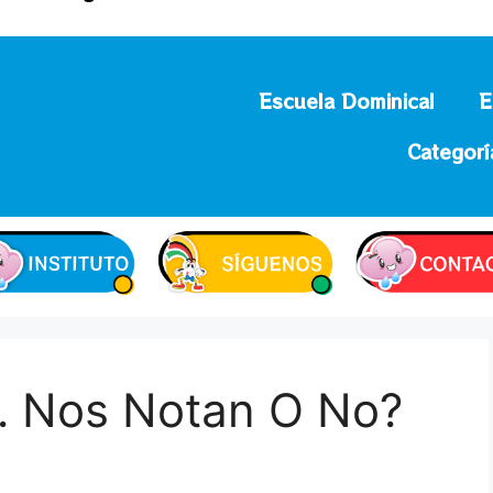
Escuela Dominical
E
Categorí
r… Nos Notan O No?