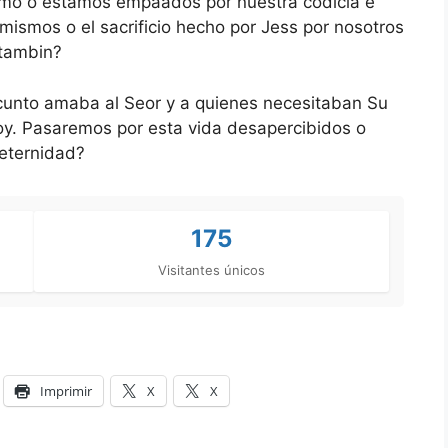
rjimo o estamos empaados por nuestra codicia e
mismos o el sacrificio hecho por Jess por nosotros
 tambin?
cunto amaba al Seor y a quienes necesitaban Su
oy. Pasaremos por esta vida desapercibidos o
 eternidad?
175
Visitantes únicos
Imprimir
X
X