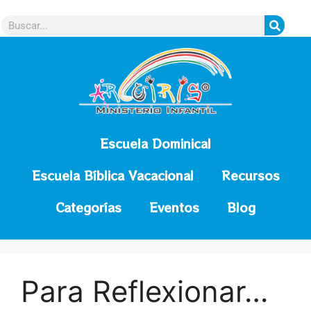
contenido
Escuela Dominical
Escuela Bíblica Vacacional
Recursos
Categorías
Eventos
Blog
Para Reflexionar…