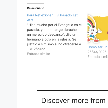
Relacionado
Para Reflexionar… El Pasado Est
Atrs
"Hice mucho por el Evangelio en el
pasado, y ahora tengo derecho a
un merecido descanso", dijo un
hermano a otro en la iglesia. Se
justific a s mismo al no ofrecerse a
Como ser un
ninguna convocacin hecha por el
13/12/2022
26/03/2025
pastor. Muchos creen que una
Entrada similar
Entrada simil
vieja experiencia es suficiente para
asegurar su…
Discover more from M