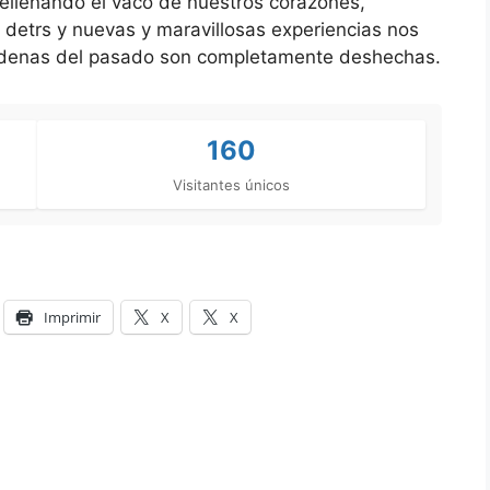
rellenando el vaco de nuestros corazones,
 detrs y nuevas y maravillosas experiencias nos
cadenas del pasado son completamente deshechas.
160
Visitantes únicos
Imprimir
X
X