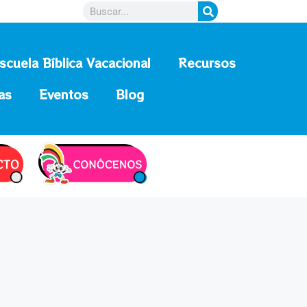
scuela Bíblica Vacacional
Recursos
as
Eventos
Blog