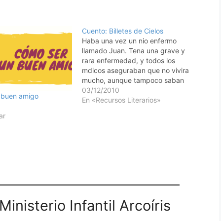
Cuento: Billetes de Cielos
Haba una vez un nio enfermo
llamado Juan. Tena una grave y
rara enfermedad, y todos los
mdicos aseguraban que no vivira
mucho, aunque tampoco saban
decir cunto. Pasaba largos das en
03/12/2010
 buen amigo
el hospital, entristecido por no
En «Recursos Literarios»
saber qu iba a pasar, hasta que un
ar
payaso que pasaba por all…
inisterio Infantil Arcoíris