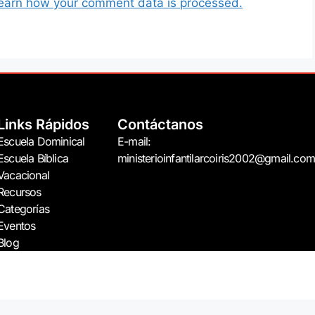
earn how your comment data is processed.
Links Rápidos
Contáctanos
Escuela Dominical
E-mail:
Escuela Bíblica
ministerioinfantilarcoiris2002@gmail.com
Vacacional
Recursos
Categorías
Eventos
Blog