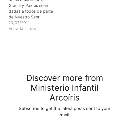
yendo a la crcel,
Gracia y Paz os sean
mientras haya un
dadas a todos de parte
borracho abandonado,
de Nuestro Seor
una pobre nia…
Jesucristo. En esta
10/07/2011
oportunidad quiero
Entrada similar
hablarles de Misin
Warao. Es un proyecto
evangelizador de los
indgenas venezolanos
de esta etnia, queda en
los linderos de la selva
amaznica. Los
hermanos…
Discover more from
Ministerio Infantil
Arcoíris
Subscribe to get the latest posts sent to your
email.