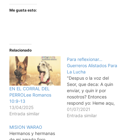
Me gusta esto:
Relacionado
Para reflexionar…
Guerreros Alistados Para
La Lucha
"Despus o la voz del
Seor, que deca: A quin
EN EL CORRAL DEL
enviar, y quin ir por
PERROLee Romanos
nosotros? Entonces
10:9-13
respond yo: Heme aqu,
13/04/2025
envame a m" (Isaas 6:8).
01/07/2021
Entrada similar
"Mientras las mujeres
Entrada similar
estn llorando, mientras
MISION WARAO
haya nios hambrientos,
Hermanos y hermanas
mientras haya hombres
de mi amado foro,