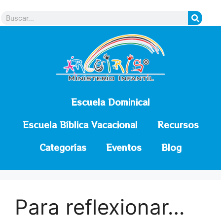
contenido
Escuela Dominical
Escuela Bíblica Vacacional
Recursos
Categorías
Eventos
Blog
Para reflexionar…