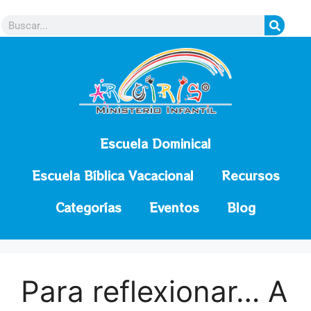
contenido
Escuela Dominical
Escuela Bíblica Vacacional
Recursos
Categorías
Eventos
Blog
Para reflexionar… A