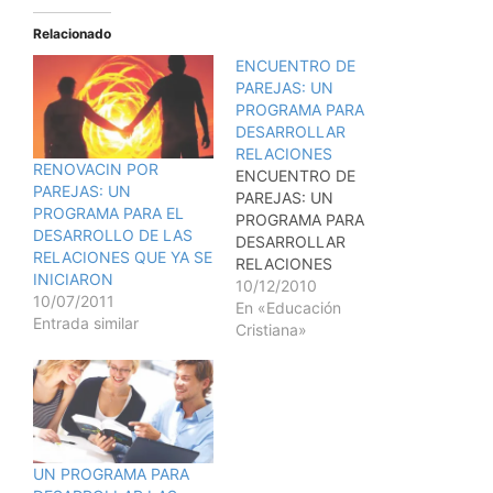
Relacionado
ENCUENTRO DE
PAREJAS: UN
PROGRAMA PARA
DESARROLLAR
RELACIONES
RENOVACIN POR
ENCUENTRO DE
PAREJAS: UN
PAREJAS: UN
PROGRAMA PARA EL
PROGRAMA PARA
DESARROLLO DE LAS
DESARROLLAR
RELACIONES QUE YA SE
RELACIONES
INICIARON
OBJETIVO: Explorar,
10/12/2010
10/07/2011
conocer y confiar en otra
En «Educación
Entrada similar
persona a travs de una
Cristiana»
auto-aperturay toma de
riesgos mutua. TAMAO
DEL GRUPO: Cualquier
nmero par de
participantes. TIEMPO
REQUERIDO: Un mnimo
UN PROGRAMA PARA
de dos horas. (Se puede