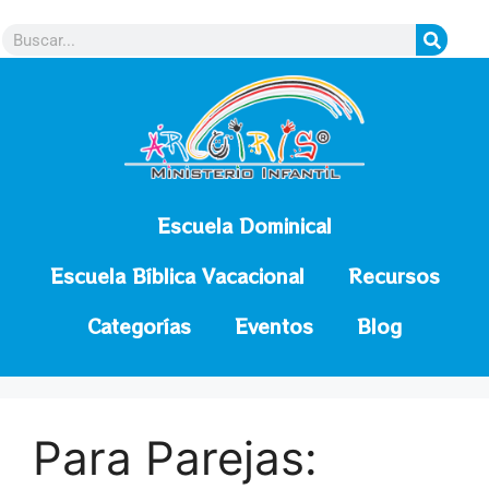
contenido
Escuela Dominical
Escuela Bíblica Vacacional
Recursos
Categorías
Eventos
Blog
Para Parejas: