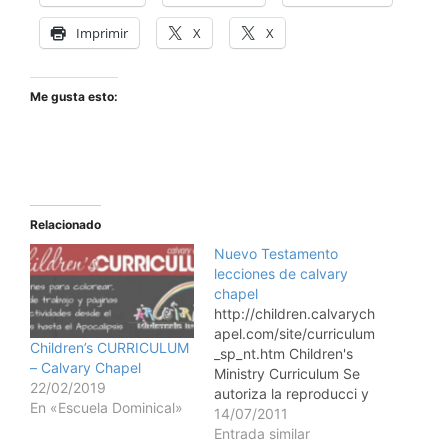
Imprimir
X
X
Me gusta esto:
Relacionado
Nuevo Testamento
lecciones de calvary
chapel
http://children.calvarych
apel.com/site/curriculum
Children’s CURRICULUM
_sp_nt.htm Children's
– Calvary Chapel
Ministry Curriculum Se
22/02/2019
autoriza la reproducci y
En «Escuela Dominical»
distribucin de este
14/07/2011
material, pero no puede
Entrada similar