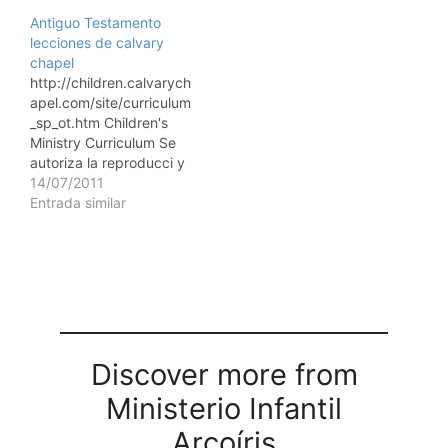
venderse bajo ninguna
Antiguo Testamento
circunstancia.
lecciones de calvary
chapel
http://children.calvarych
apel.com/site/curriculum
_sp_ot.htm Children's
Ministry Curriculum Se
autoriza la reproducci y
distribucin de este
14/07/2011
material, pero no puede
Entrada similar
venderse bajo ninguna
circunstancia.
Discover more from
Ministerio Infantil
Arcoíris