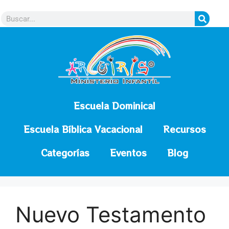
contenido
Escuela Dominical
Escuela Bíblica Vacacional
Recursos
Categorías
Eventos
Blog
Nuevo Testamento