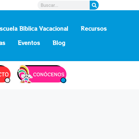
scuela Bíblica Vacacional
Recursos
as
Eventos
Blog