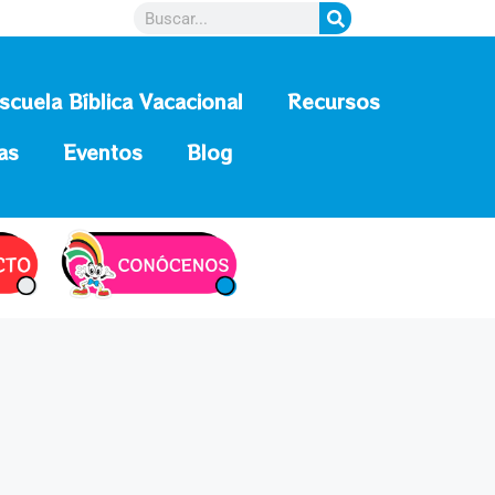
scuela Bíblica Vacacional
Recursos
as
Eventos
Blog