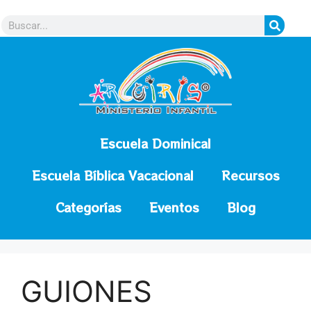
contenido
Escuela Dominical
Escuela Bíblica Vacacional
Recursos
Categorías
Eventos
Blog
GUIONES