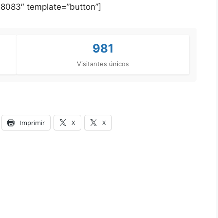
8083″ template=”button”]
981
Visitantes únicos
Imprimir
X
X