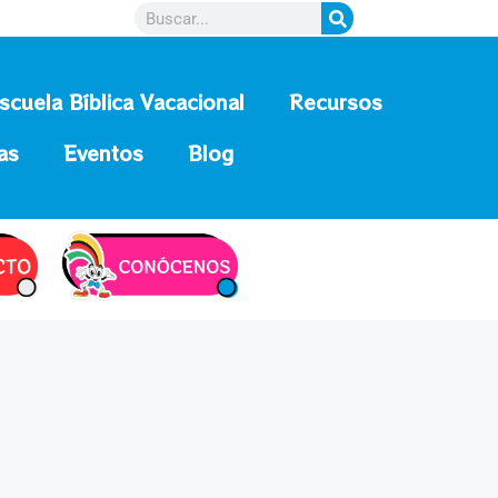
scuela Bíblica Vacacional
Recursos
as
Eventos
Blog