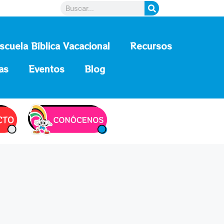
scuela Bíblica Vacacional
Recursos
as
Eventos
Blog