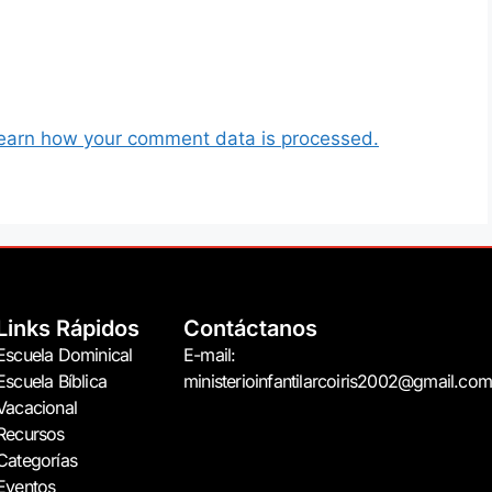
earn how your comment data is processed.
Links Rápidos
Contáctanos
Escuela Dominical
E-mail:
Escuela Bíblica
ministerioinfantilarcoiris2002@gmail.com
Vacacional
Recursos
Categorías
Eventos