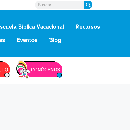
scuela Bíblica Vacacional
Recursos
as
Eventos
Blog