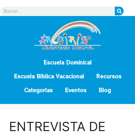
contenido
Escuela Dominical
Escuela Bíblica Vacacional
Recursos
Categorías
Eventos
Blog
ENTREVISTA DE