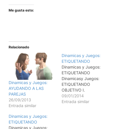
Me gusta esto:
Relacionado
Dinamicas y Juegos:
ETIQUETANDO
Dinamicas y Juegos:
ETIQUETANDO
Dinamicasy Juegos:
Dinamicas y Juegos:
ETIQUETANDO
AYUDANDO A LAS
OBJETIVO I.
PAREJAS
Proporcionar
09/01/2014
26/09/2013
oportunidades para
Entrada similar
Entrada similar
llegar a conocerse con
otros miembros del
Dinamicas y Juegos:
grupo. II. Promover la
ETIQUETANDO
retroalimentacin y el
Dinamicas y Juegos: