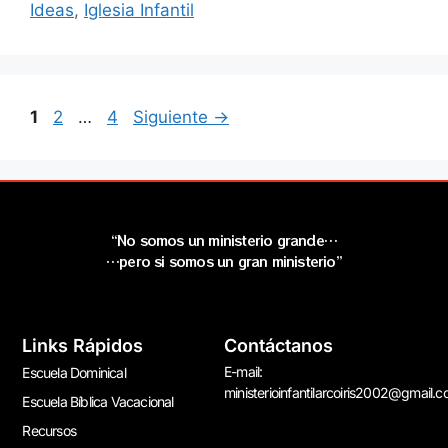
Ideas
,
Iglesia Infantil
1
2
…
4
Siguiente
→
“No somos un ministerio grande…
…pero si somos un gran ministerio”
Links Rápidos
Contáctanos
E-mail:
Escuela Dominical
ministerioinfantilarcoiris2002@gmail.
Escuela Bíblica Vacacional
Recursos