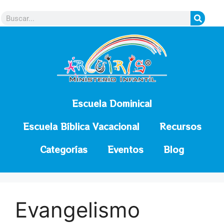
contenido
Escuela Dominical
Escuela Bíblica Vacacional
Recursos
Categorías
Eventos
Blog
Evangelismo