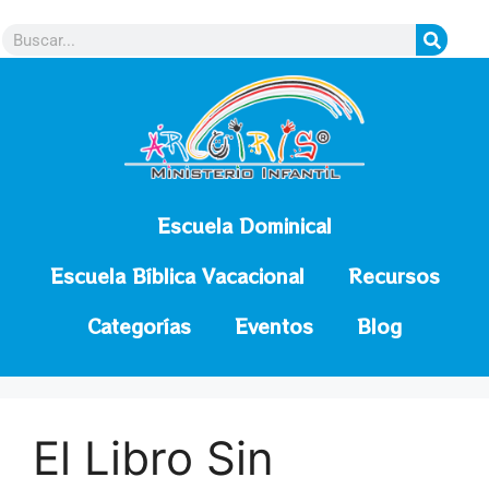
contenido
Escuela Dominical
Escuela Bíblica Vacacional
Recursos
Categorías
Eventos
Blog
El Libro Sin