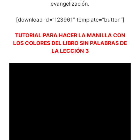
evangelización.
[download id=”123961″ template=”button”]
TUTORIAL PARA HACER LA MANILLA CON
LOS COLORES DEL LIBRO SIN PALABRAS DE
LA LECCIÓN 3