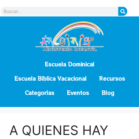
contenido
Escuela Dominical
Escuela Bíblica Vacacional
Recursos
Categorías
Eventos
Blog
A QUIENES HAY