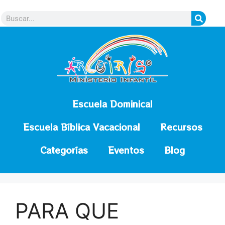
contenido
Escuela Dominical
Escuela Bíblica Vacacional
Recursos
Categorías
Eventos
Blog
PARA QUE